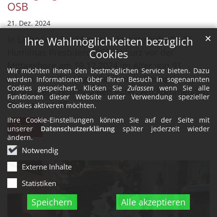
OSB
21. Dez. 2024
✕
In Liebe und Dankbarkeit - Unsere liebe Sr. M.
Ihre Wahlmöglichkeiten bezüglich
Humilitas Presbitero OSB ist kurz vor der
Cookies
Mittagshore am 19.12.2024 im Alter von 91
Wir möchten Ihnen den bestmöglichen Service bieten. Dazu
Jahren in vorfreudiger Sehnsucht heimgegangen
werden Informationen über Ihren Besuch in sogenannten
Cookies gespeichert. Klicken Sie
Zulassen
wenn Sie alle
zu unserem Himmlischen Vater. Am kommenden
Funktionen dieser Website unter Verwendung spezieller
Freitag, den 27. ...
Cookies aktiveren möchten.
Ihre Cookie-Einstellungen können Sie auf der Seite mit
Mehr
unserer
Datenschutzerklärung
später jederzeit wieder
ändern.
Notwendig
Externe Inhalte
Statistiken
Speichern
Alle akzeptieren