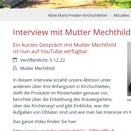
Abtei Maria Frieden Kirchschletten
Aktuelles
Interview mit Mutter Mechthild
Ein kurzes Gespräch mit Mutter Mechthild
ist nun auf YouTube verfügbar.
Datum:
Veröffentlicht: 5.12.22
Von:
Mutter Mechthild
In diesem Interview erzählt unsere Äbtissin unter
anderem über ihre Anfangszeit in Kirchschletten,
stellt die Produkte im Klosterladen genauer vor,
berichtet über die Entstehung des Kräutergartens,
In
über das Kirchenasyl und gibt Einblicke, was die
Aufgaben von Oblaten sind und wie man bei Interesse im K
Das ganze Video finden Sie hier:
https://www.youtube.com/watch?v=_QRXgyYRkuE