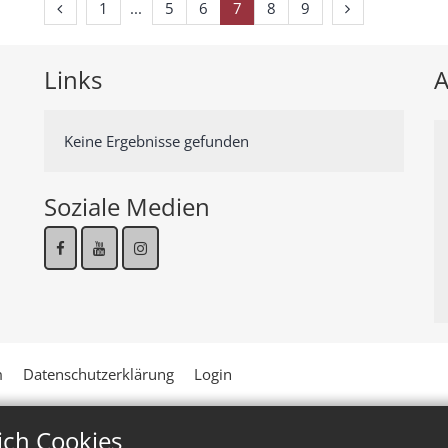
Vorherige Seite
Erste Seite
Nächste Seite
1
5
6
7
8
9
Links
A
Keine Ergebnisse gefunden
Soziale Medien
m
Datenschutzerklärung
Login
ich Cookies