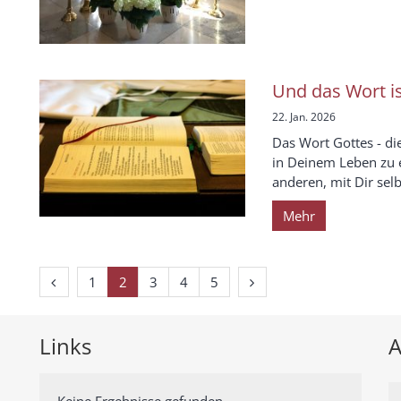
Und das Wort i
22. Jan. 2026
Das Wort Gottes - die
in Deinem Leben zu 
anderen, mit Dir selbe
Mehr
Vorherige Seite
Nächste Seite
1
2
3
4
5
Links
A