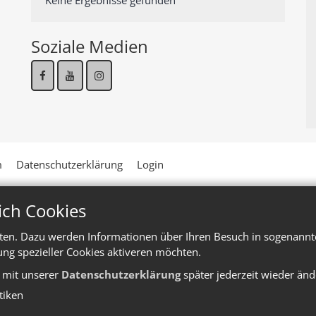
Keine Ergebnisse gefunden
Soziale Medien
m
Datenschutzerklärung
Login
ich Cookies
ten. Dazu werden Informationen über Ihren Besuch in sogenannte
ung spezieller Cookies aktiveren möchten.
e mit unserer
Datenschutzerklärung
später jederzeit wieder änd
stiken